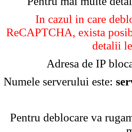
Pentru mai multe detal
In cazul in care debl
ReCAPTCHA, exista posibil
detalii l
Adresa de IP bloca
Numele serverului este:
se
Pentru deblocare va ruga
m