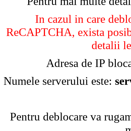
Pentru mai multe detal
In cazul in care debl
ReCAPTCHA, exista posibil
detalii l
Adresa de IP bloca
Numele serverului este:
se
Pentru deblocare va ruga
m